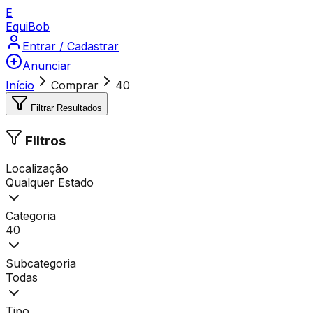
E
Equi
Bob
Entrar / Cadastrar
Anunciar
Início
Comprar
40
Filtrar Resultados
Filtros
Localização
Qualquer Estado
Categoria
40
Subcategoria
Todas
Tipo